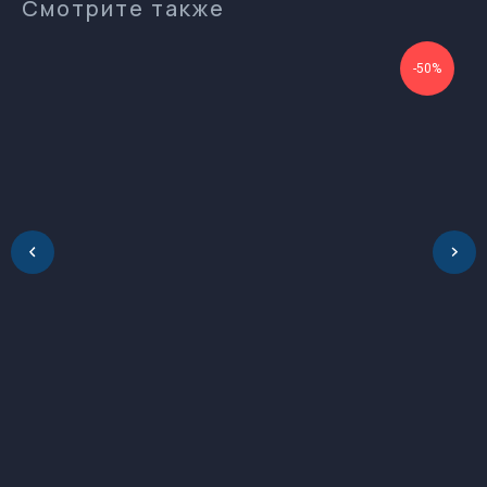
Смотрите также
Контакты
-50%
gsprom-buy@GSPROM.RU
docs-buy@GSPROM.RU
+7 (812) 655-08-08 доб. 2811
+7 (952) 741-45-45
196084, Россия, Санкт-Петербург, ул.
Ташкентская, дом 3, корп. 3, лит. Б
Обращаем Ваше
внимание на разницу во
времени.