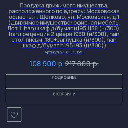
Продажа движимого имущества,
расположенного по адресу: Московская
область, г. Щёлково, ул. Московская, д.1
(Движимое имущество: офисная мебель,
Лот 1: han шкаф д/бумаг н195 l138 (н/300),
han греденция 2 двери l930 (н/300), han
стол письм l180+заглушка (н/300), han
и
и
и
шкаф д/бумаг h195 l93 (н/300))
Артикул:
24-0454 Лот 1
и
р.
р.
108 900
217 800
ПОДРОБНЕЕ
В КОРЗИНУ