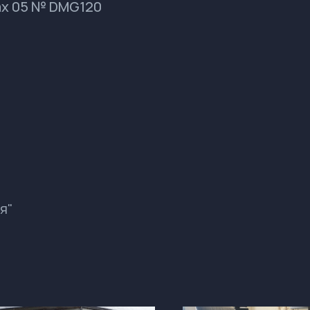
ax 05 № DMG120
я"