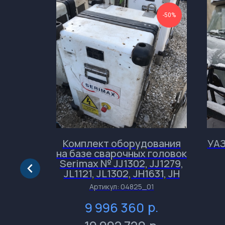
-50%
-50%
9 B724
Комплект оборудования
УАЗ
на базе сварочных головок
Serimax № JJ1302, JJ1279,
JL1121, JL1302, JH1631, JH
р.
072
Артикул:
04825_01
р.
9 996 360