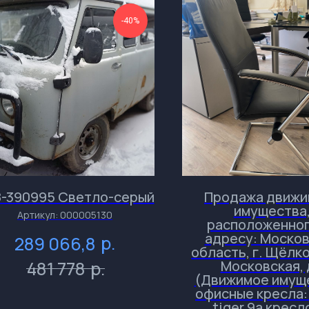
-40%
-390995 Светло-серый
Продажа движи
имущества
Артикул:
000005130
расположенног
адресу: Моско
р.
289 066,8
область, г. Щёлко
р.
481 778
Московская, 
(Движимое имущ
офисные кресла: 
tiger 9а кресл