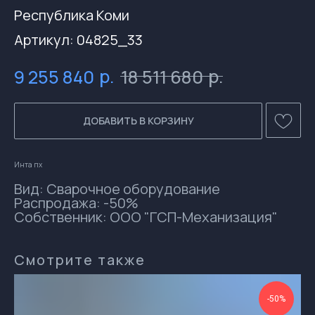
Республика Коми
Артикул:
04825_33
р.
р.
9 255 840
18 511 680
ДОБАВИТЬ В КОРЗИНУ
Инта пх
Вид: Сварочное оборудование
Распродажа: -50%
Собственник: ООО "ГСП-Механизация"
Контакты
Смотрите также
gsprom-buy@GSPROM.RU
docs-buy@GSPROM.RU
+7 (812) 655-08-08 доб. 2811
-50%
+7 (952) 741-45-45