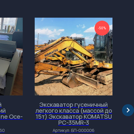
-50%
й
Экскаватор гусеничный
ий
легкого класса (массой до
ne Oce-
15т) Экскаватор KOMATSU
ТС
PC-35MR-3
обо
60
Артикул:
БП-000006