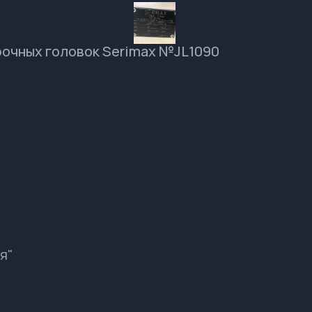
рочных головок Serimax №JL1090
я"