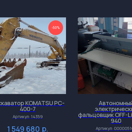
-50%
скаватор KOMATSU PC-
Автономны
400-7
электрическ
фальцовщик OFF-Li
Артикул:
14359
940
р.
1 549 680
Артикул:
0000051