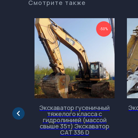
Смотрите также
-50%
-50%
й (21-
Экскаватор гусеничный
Эк
45717-1
тяжелого класса с
гидролинией (массой
свыше 35т) Экскаватор
CAT 336 D