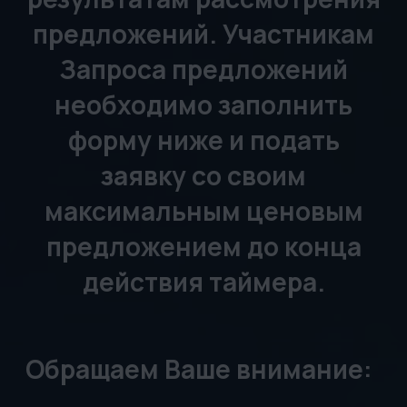
утверждении сделки
принимает собственник;
❗️
Все поданные ценовые
предложения
рассматриваются и
согласовываются с
собственником в
индивидуальном порядке;
❗️
Результаты будут
опубликованы на данной
странице в течение 14
календарных дней;
❗️
Каждый участник вправе
подать только одно
ценовое предложение;
❗️
В случае направления
нескольких заявок от
одного лица к
рассмотрению
принимается