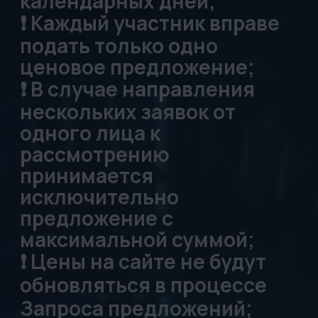
убедиться в
корректности
заполненных данных в
форме!
ОБРАЩАЕМ ВАШЕ
ВНИМАНИЕ!
По завершении
процедуры сбора ценовых
предложений
собственник вправе
рассматривать заявки в
течение 14 календарных
дней;
При выборе контрагента
собственник оценивает
размер предложенной
цены, а также деловую