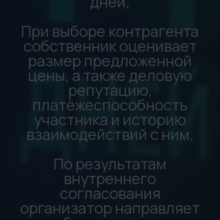
на которого будет
оформлен договор купли-
продажи (ДКП).
✅
Подача ценового
предложения
подтверждает
полное согласие
участника со всеми
указанными выше
правилами
процедуры
✅
Итоги запроса
предложений от
10.06.2026:
Реализация по ценовому
предложению: