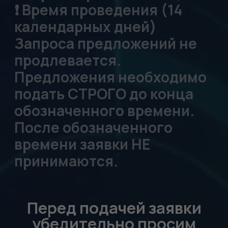
репутацию,
платёжеспособность
участника и историю
взаимодействий с ним;
По результатам
внутреннего
согласования
организатор направляет
выбранным лицам
предложение о
заключении прямого
договора купли-продажи;
В отношении одной
единицы допускается
согласование нескольких
потенциальных
покупателей.
Предложения
направляются