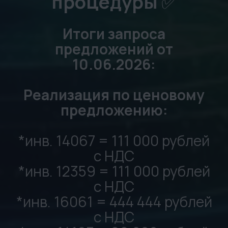
с НДС
*инв. 25308 = 1 257 885
рублей с НДС
Реализация не
согласованна:
*инв. 10097
*инв. 13890
*инв. 3955
00
00
00
00
Дней
Часов
Минут
Секунд
ФИО / ИП / ООО
Телефон