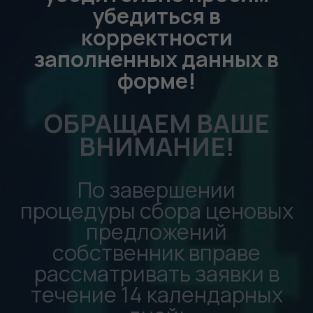
последовательно,
начиная с согласованного
участника, подавшего
наибольшую цену;
В случае отказа всех
согласованных
участников лот
размещается на площадке
по цене, утверждённой
собственником на основе
анализа всех
поступивших
предложений, и
становится доступным
для приобретения в
открытых разделах сайта.
Важно: Указывайте ИНН
именно того контрагента,