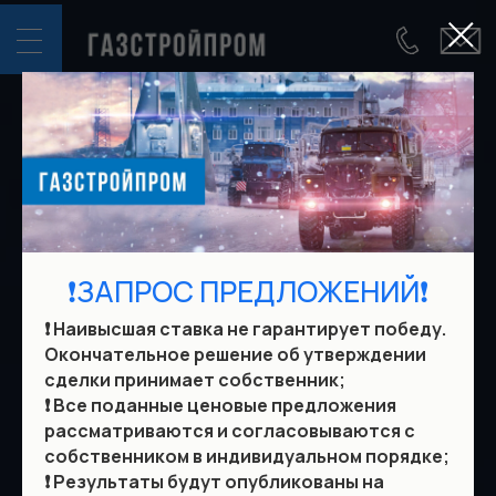
Запрос
предложений
В течение 14 календарных
дней участники могут
направить ценовые
предложения на
❗ЗАПРОС ПРЕДЛОЖЕНИЙ❗
выставленные лоты.
Размер предложения
❗️ Наивысшая ставка не гарантирует победу.
Окончательное решение об утверждении
определяется
сделки принимает собственник;
контрагентом
❗️ Все поданные ценовые предложения
самостоятельно с учётом
рассматриваются и согласовываются с
фактического
собственником в индивидуальном порядке;
технического состояния,
❗️ Результаты будут опубликованы на