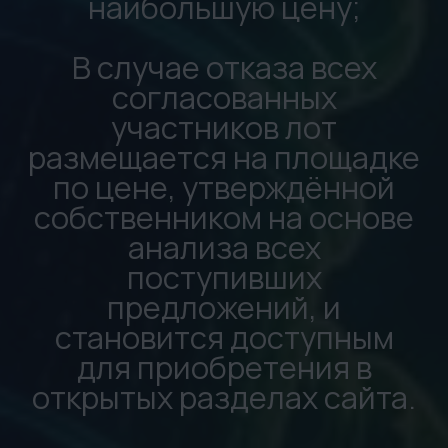
с НДС
*инв. CM-014401 = 140 000
рублей с НДС
*инв. 10915 = 140 000 рублей
с НДС
Публикация/аукцион от
ценового предложения:
*инв. 14660 = 658 999
рублей с НДС
*инв. 24046 = 1 800 000
рублей с НДС
*инв. 5023 = 1 207 980
рублей с НДС
*инв. 27328 = 857 000 рублей
с НДС
*инв. 26063 = 21 000 рублей
с НДС
*инв. 21021 = 1 750 543
рублей с НДС