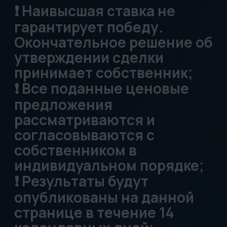
исключительно
предложение с
максимальной суммой;
❗️ Цены на сайте не будут
обновляться в процессе
Запроса предложений;
❗️ Время проведения (14
календарных дней)
Запроса предложений не
продлевается.
Предложения необходимо
подать СТРОГО до конца
обозначенного времени.
После обозначенного
времени заявки НЕ
принимаются.
Перед подачей заявки
убедительно просим