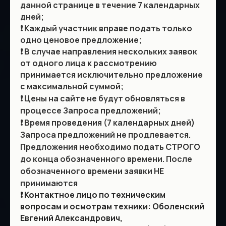
данной странице в течение 7 календарных
географического
дней;
расположения,
❗️ Каждый участник вправе подать только
комплектности и иных
одно ценовое предложение;
существенных параметров
❗️ В случае направления нескольких заявок
лота.
от одного лица к рассмотрению
принимается исключительно предложение
с максимальной суммой;
По итогам настоящего
❗️
Цены на сайте не будут обновляться в
Запроса предложений
процессе Запроса предложений;
победитель не
❗️
Время проведения (7 календарных дней)
определяется. На
Запроса предложений не продлевается.
основании анализа всех
Предложения необходимо подать СТРОГО
поданных заявок
до конца обозначенного времени. После
обозначенного времени заявки НЕ
собственник примет
принимаются
.
решение о реализации
❗️ Контактное лицо по техническим
имущества или его
вопросам и осмотрам техники: Оболенский
размещении на торговой
Евгений Александрович,