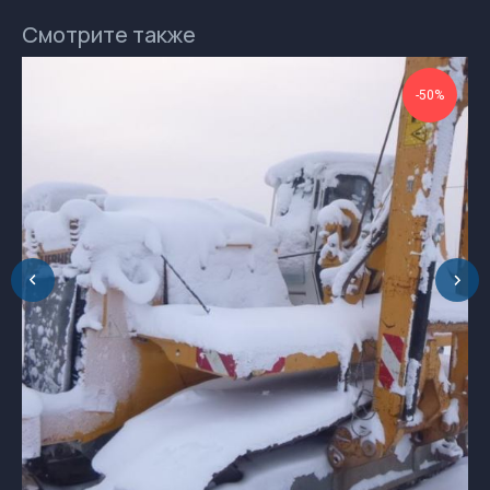
docs-buy@GSPROM.RU
Смотрите также
+7 (812) 655-08-08 доб. 2811
+7 (952) 741-45-45
-50%
196084, Россия, Санкт-Петербург, ул.
Ташкентская, дом 3, корп. 3, лит. Б
Обращаем Ваше
внимание на разницу во
времени.