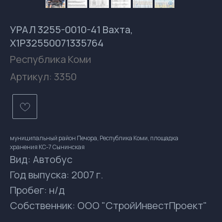
УРАЛ 3255-0010-41 Вахта,
X1P32550071335764
Республика Коми
Артикул:
3350
муниципальный район Печора, Республика Коми, площадка
хранения КС-7 Сынинская
Вид: Автобус
Год выпуска: 2007 г.
Пробег: н/д
Контакты
Собственник: ООО "СтройИнвестПроект"
gsprom-buy@GSPROM.RU