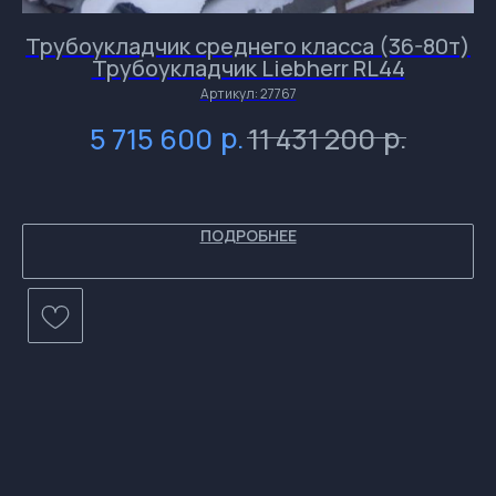
Трубоукладчик среднего класса (36-80т)
Трубоукладчик Liebherr RL44
и
и
и
Артикул:
27767
и
р.
р.
5 715 600
11 431 200
ПОДРОБНЕЕ