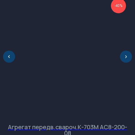
-40%
196084, Россия, Санкт-Петербург, ул.
Ташкентская, дом 3, корп. 3, лит. Б
Обращаем Ваше
внимание на разницу во
времени.
Агрегат передв.свароч.К-703М АС8-200-
08