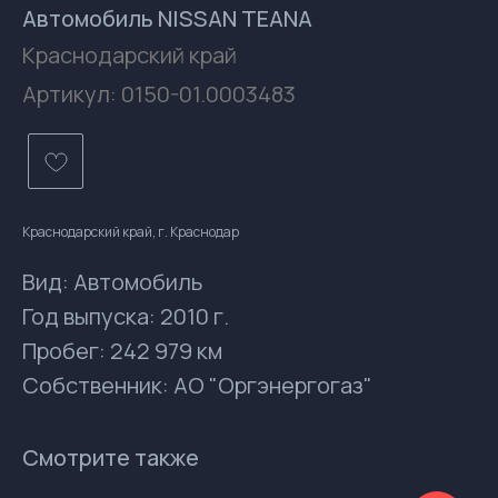
Автомобиль NISSAN TEANA
Краснодарский край
Артикул:
0150-01.0003483
Краснодарский край, г. Краснодар
Вид: Автомобиль
Год выпуска: 2010 г.
Пробег: 242 979 км
Контакты
Собственник: АО "Оргэнергогаз"
gsprom-buy@GSPROM.RU
docs-buy@GSPROM.RU
Смотрите также
+7 (812) 655-08-08 доб. 2811
+7 (952) 741-45-45