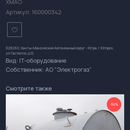
ХМАО
Артикул:
160000342
628260, Ханты-Мансийский Автономный округ - Югра, г.Югорск,
ул.Гастелло, д.12
Вид: IT-оборудование
Собственник: АО "Электрогаз"
Контакты
gsprom-buy@GSPROM.RU
Смотрите также
docs-buy@GSPROM.RU
+7 (812) 655-08-08 доб. 2811
+7 (952) 741-45-45
-50%
196084, Россия, Санкт-Петербург, ул.
Ташкентская, дом 3, корп. 3, лит. Б
Обращаем Ваше
внимание на разницу во