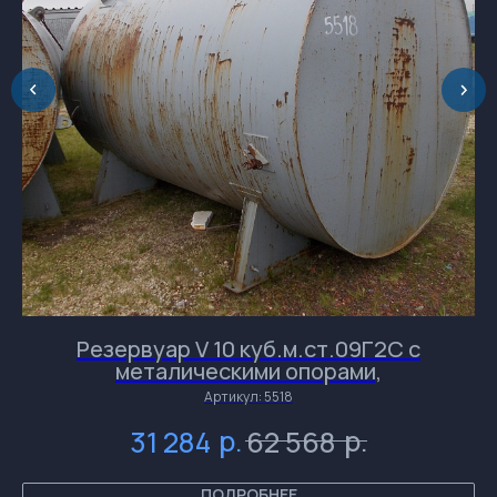
времени.
Резервуар V 10 куб.м.ст.09Г2С с
металическими опорами,
Артикул:
5518
и
и
и
р.
р.
31 284
62 568
и
ПОДРОБНЕЕ