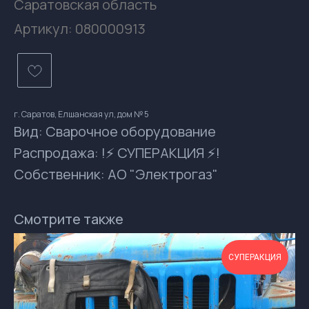
Саратовская область
Артикул:
080000913
г. Саратов, Елшанская ул, дом № 5
Вид: Сварочное оборудование
Распродажа: !⚡ СУПЕРАКЦИЯ ⚡!
Собственник: АО "Электрогаз"
Контакты
gsprom-buy@GSPROM.RU
Смотрите также
docs-buy@GSPROM.RU
+7 (812) 655-08-08 доб. 2811
СУПЕРАКЦИЯ
+7 (952) 741-45-45
196084, Россия, Санкт-Петербург, ул.
Ташкентская, дом 3, корп. 3, лит. Б