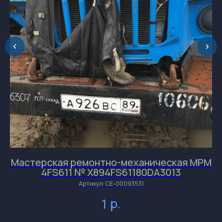
Обращаем Ваше
внимание на разницу во
времени.
Мастерская ремонтно-механическая МРМ
4FS611 № X894FS61180DA3013
Артикул:
СЕ-00093531
и
и
и
р.
1
и