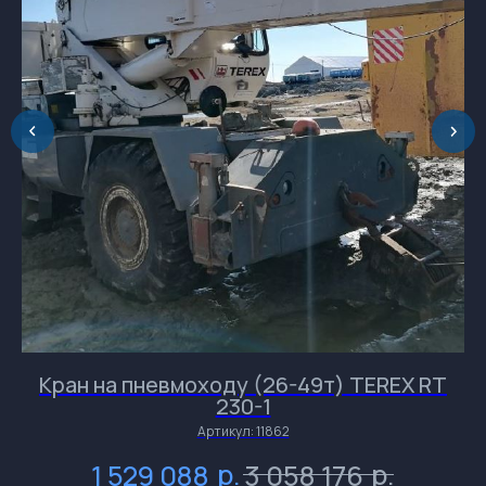
Обращаем Ваше
внимание на разницу во
времени.
Кран на пневмоходу (26-49т) TEREX RT
230-1
и
и
и
Артикул:
11862
р.
р.
1 529 088
3 058 176
и