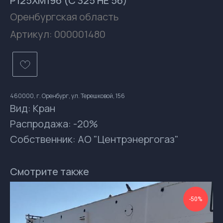
Р125ХМ196 (С 325 НЕ 56)
Оренбургская область
Артикул:
000001480
460000, г. Оренбург, ул. Терешковой, 156
Вид: Кран
Распродажа: -20%
Контакты
Собственник: АО "Центрэнергогаз"
gsprom-buy@GSPROM.RU
docs-buy@GSPROM.RU
Смотрите также
+7 (812) 655-08-08 доб. 2811
+7 (952) 741-45-45
-50%
196084, Россия, Санкт-Петербург, ул.
Ташкентская, дом 3, корп. 3, лит. Б