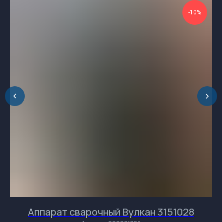
196084, Россия, Санкт-Петербург, ул.
-10%
Ташкентская, дом 3, корп. 3, лит. Б
Обращаем Ваше
внимание на разницу во
времени.
Аппарат сварочный Вулкан 3151028
и
и
и