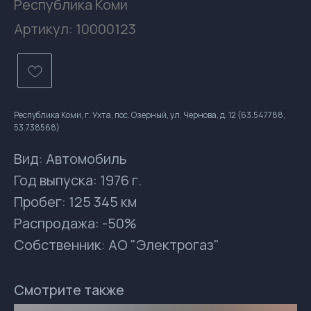
Республика Коми
Артикул:
10000123
Республика Коми, г. Ухта, пос. Озерный, ул. Чернова, д. 12 (63.547788,
53.738568)
Вид: Автомобиль
Год выпуска: 1976 г.
Пробег: 125 345 км
Распродажа: -50%
Контакты
Собственник: АО "Электрогаз"
gsprom-buy@GSPROM.RU
docs-buy@GSPROM.RU
+7 (812) 655-08-08 доб. 2811
Смотрите также
+7 (952) 741-45-45