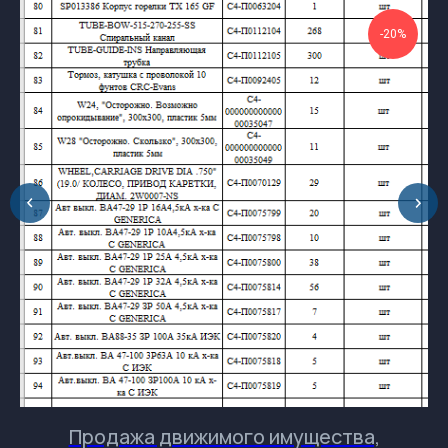
gsprom-buy@GSPROM.RU
docs-buy@GSPROM.RU
-20%
+7 (812) 655-08-08 доб. 2811
+7 (952) 741-45-45
196084, Россия, Санкт-Петербург, ул.
Ташкентская, дом 3, корп. 3, лит. Б
Обращаем Ваше
внимание на разницу во
времени.
Продажа движимого имущества,