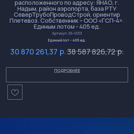
расположенного по адресу: ЯНАО, г.
Надым, район аэропорта, база РТУ
СеверТрубоПроводСтрой, ориентир
С
Плетевоз. Собственник – ООО «ГСП-4».
Единым лотом - 405 ед.
и
и
и
Артикул:
26-0133
и
Д
Единый лот - 405 ед.
р.
р.
30 870 261,37
38 587 826,72
ПОДРОБНЕЕ