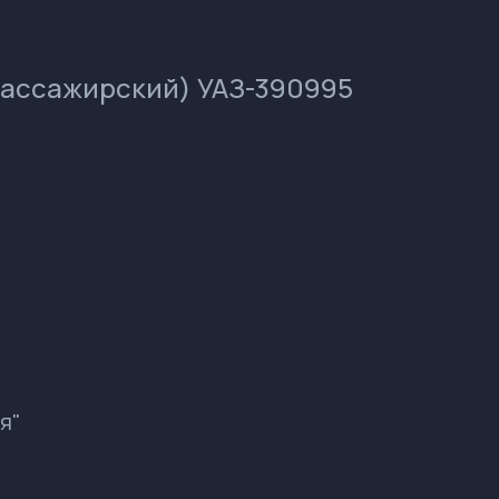
пассажирский) УАЗ-390995
я"