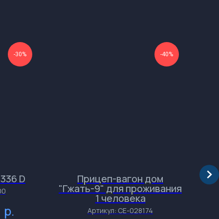
-30%
-40%
336 D
Прицеп-вагон дом
Э
"Гжать-9" для проживания
00
1 человека
бол
р.
7
Артикул:
СЕ-028174