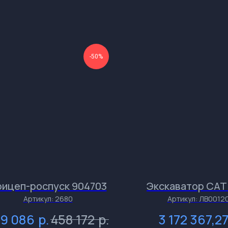
-50%
рицеп-роспуск 904703
Экскаватор CAT 
Артикул:
2680
Артикул:
ЛВ0012
р.
р.
29 086
458 172
3 172 367,2