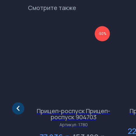
Смотрите также
-50%
-50%
ничный
Прицеп-роспуск Прицеп-
П
(массой
роспуск 904703
аватор
Артикул:
1780
2