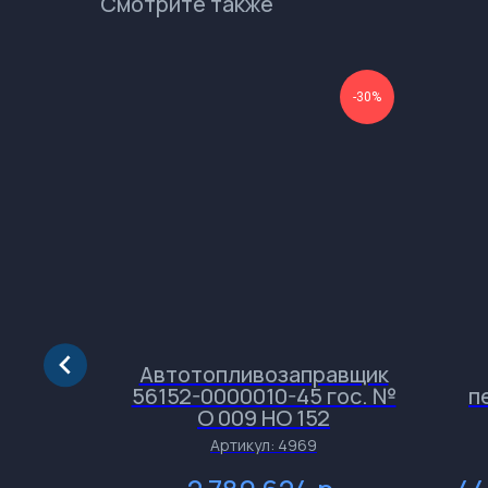
Смотрите также
-50%
-30%
ьный
Автотопливозаправщик
56152-0000010-45 гос. №
п
О 009 НО 152
Артикул:
4969
р.