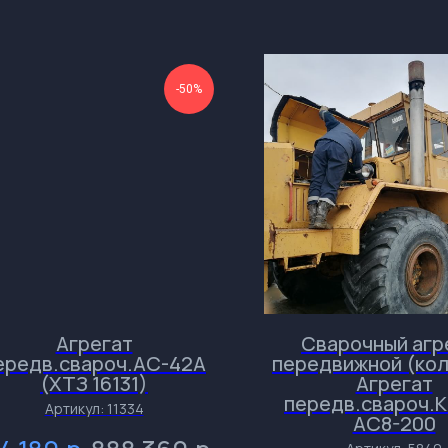
-50%
Агрегат
Сварочный агр
ередв.свароч.АС-42А
передвижной (ко
(ХТЗ 16131)
Агрегат
передв.свароч.
Артикул:
11334
АС8-200