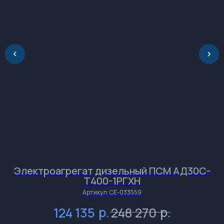
внимание на разницу во
времени.
Электроагрегат дизельный ПСМ АД30С-
Т400-1РГХН
и
и
и
Артикул:
СЕ-033559
р.
р.
124 135
248 270
и