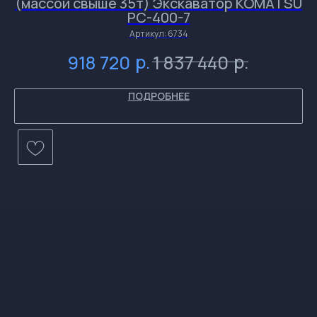
(массой свыше 35т) Экскаватор KOMATSU
и
и
и
PC-400-7
Артикул:
6734
и
р.
р.
918 720
1 837 440
ПОДРОБНЕЕ