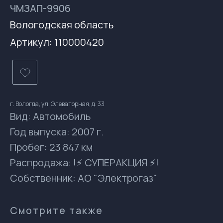
ЧМЗАП-9906
Вологодская область
Артикул:
110000420
г. Вологда, ул. Элеваторная, д. 33
Вид: Автомобиль
Год выпуска: 2007 г.
Пробег: 23 847 км
Распродажа: !⚡ СУПЕРАКЦИЯ ⚡!
Контакты
Собственник: АО "Электрогаз"
gsprom-buy@GSPROM.RU
docs-buy@GSPROM.RU
Смотрите также
+7 (812) 655-08-08 доб. 2811