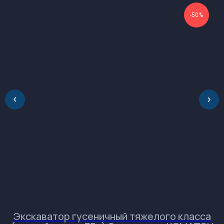
+7 (952) 741-45-45
-50%
196084, Россия, Санкт-Петербург, ул.
Ташкентская, дом 3, корп. 3, лит. Б
Обращаем Ваше
внимание на разницу во
времени.
Экскаватор гусеничный тяжелого класса