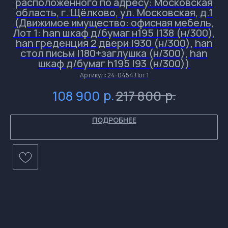
расположенного по адресу: Московская
область, г. Щёлково, ул. Московская, д.1
(Движимое имущество: офисная мебель,
Лот 1: han шкаф д/бумаг н195 l138 (н/300),
han греденция 2 двери l930 (н/300), han
и
и
и
стол письм l180+заглушка (н/300), han
шкаф д/бумаг h195 l93 (н/300))
и
Артикул:
24-0454 Лот 1
р.
р.
108 900
217 800
ПОДРОБНЕЕ