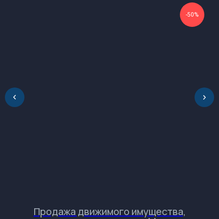
gsprom-buy@GSPROM.RU
docs-buy@GSPROM.RU
-50%
+7 (812) 655-08-08 доб. 2811
+7 (952) 741-45-45
196084, Россия, Санкт-Петербург, ул.
Ташкентская, дом 3, корп. 3, лит. Б
Обращаем Ваше
внимание на разницу во
времени.
Продажа движимого имущества,