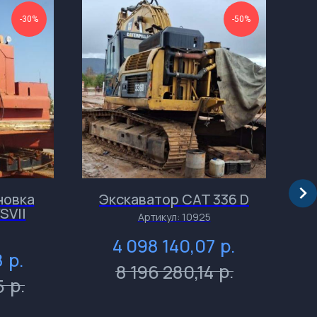
-30%
-50%
новка
Экскаватор CAT 336 D
SVII
Артикул:
10925
р.
4 098 140,07
р.
8
р.
8 196 280,14
р.
5