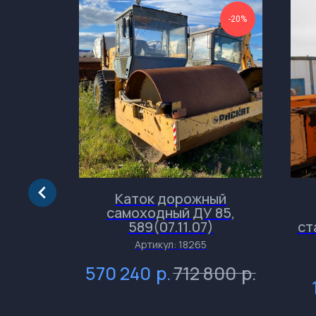
-50%
-20%
OBCAT
Каток дорожный
самоходный ДУ 85,
589(07.11.07)
ст
Артикул:
18265
р.
р.
р.
570 240
712 800
р.
9