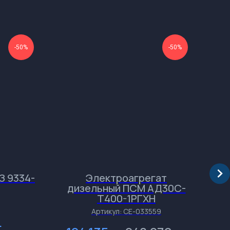
-50%
-50%
З 9334-
Электроагрегат
дизельный ПСМ АД30С-
пе
Т400-1РГХН
п
Артикул:
СЕ-033559
.