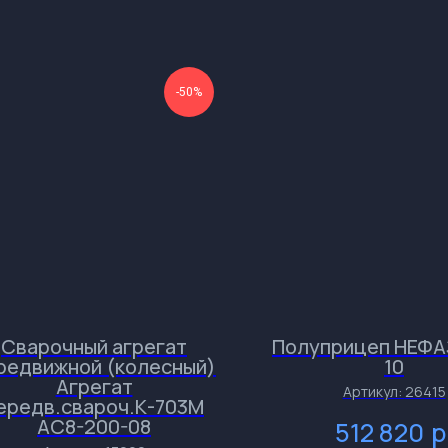
-50%
Сварочный агрегат
Полуприцеп НЕФА
редвижной (колесный)
10
Агрегат
Артикул:
26415
ередв.свароч.К-703М
АС8-200-08
р
512 820