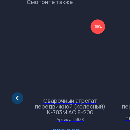
Смотрите также
-50%
-50%
SU PC-
Сварочный агрегат
передвижной (колесный)
пе
К-703М АС 8-200
п
Артикул:
5838
.