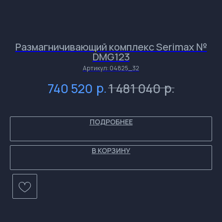
Размагничивающий комплекс Serimax №
Э
DMG123
с
и
и
и
Артикул:
04825_32
р.
р.
740 520
1 481 040
и
ПОДРОБНЕЕ
В КОРЗИНУ