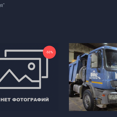
я"
-50%